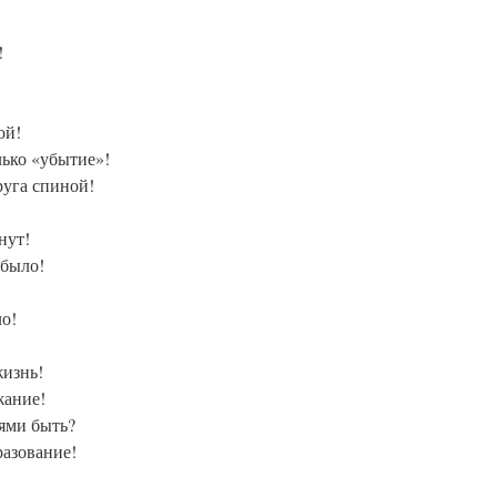
!
ой!
лько «убытие»!
руга спиной!
нут!
 было!
ло!
жизнь!
жание!
ями быть?
разование!