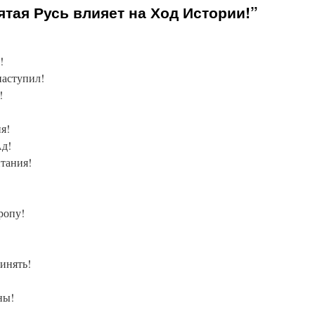
тая Русь влияет на Ход Истории!”
!
наступил!
!
я!
Ад!
тания!
ропу!
инять!
ны!