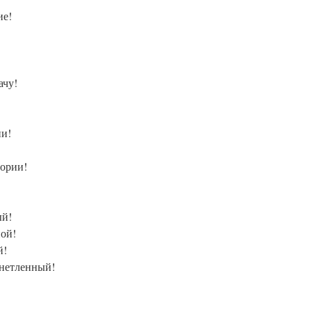
ие!
!
ачу!
ии!
гории!
ый!
ной!
й!
 нетленный!