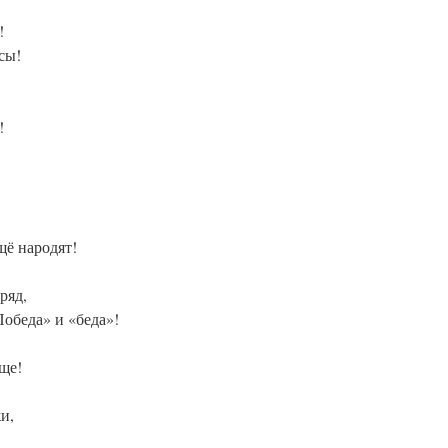
!
сы!
!
щё народят!
ряд,
Победа» и «беда»!
ще!
и,