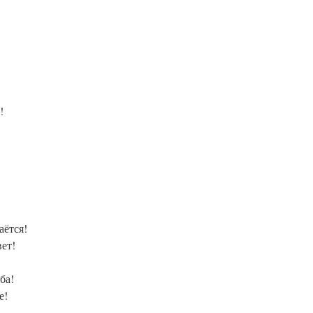
!
!
аётся!
ет!
ба!
е!