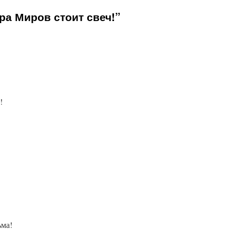
ра Миров стоит свеч!”
!
ьма!