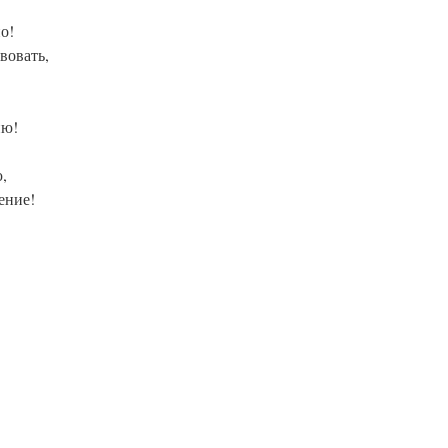
о!
вовать,
ию!
,
ение!