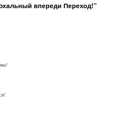
охальный впереди Переход!”
ммы!
ся!