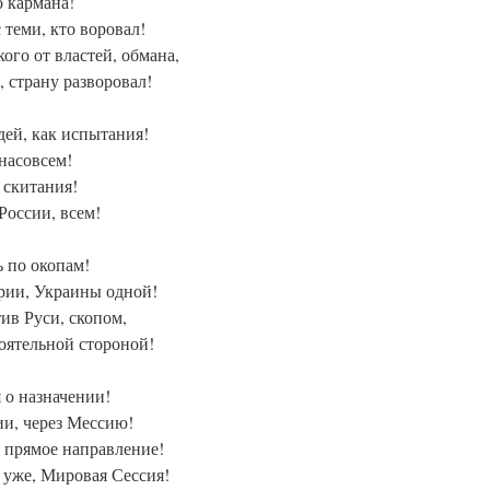
о кармана!
с теми, кто воровал!
ого от властей, обмана,
а, страну разворовал!
дей, как испытания!
насовсем!
 скитания!
России, всем!
ь по окопам!
ории, Украины одной!
ив Руси, скопом,
тоятельной стороной!
 о назначении!
ии, через Мессию!
 прямое направление!
 уже, Мировая Сессия!