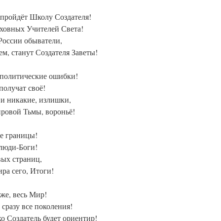
, пройдёт Школу Создателя!
ховных Учителей Света!
России обыватели,
м, станут Создателя Заветы!
 политические ошибки!
олучат своё!
 и никакие, излишки,
ировой Тьмы, вороньё!
се границы!
 люди-Боги!
вых страниц,
ра сего, Итоги!
же, весь Мир!
сразу все поколения!
о Создатель будет ориентир!