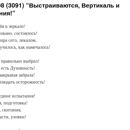
8 (3091) “Выстраиваются, Вертикаль и
ния!”
бя в зеркало!
овано, состоялось!
ира сего, лекалом,
училось, как намечалось!
ё правильно выбрал!
 есть Духовность!
закрывая забрала!
облюдать осторожность!
едние испытания!
я, подготовка!
, скитания,
сти, уловки!