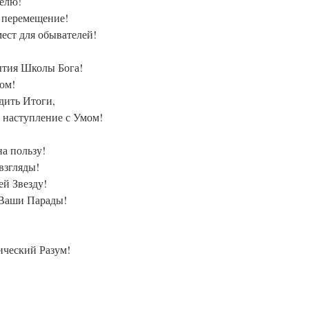
телю!
 перемещение!
ест для обывателей!
ытия Школы Бога!
ом!
дить Итоги,
т наступление с Умом!
а пользу!
взгляды!
ей Звезду!
 Ваши Парады!
ческий Разум!