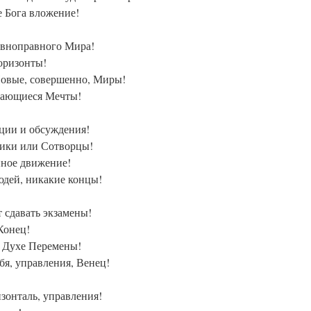
е Бога вложение!
авноправного Мира!
оризонты!
Новые, совершенно, Миры!
ывающиеся Мечты!
кции и обсуждения!
ники или Сотворцы!
нное движение!
юдей, никакие концы!
т сдавать экзамены!
Конец!
в Духе Перемены!
бя, управления, Венец!
зонталь, управления!