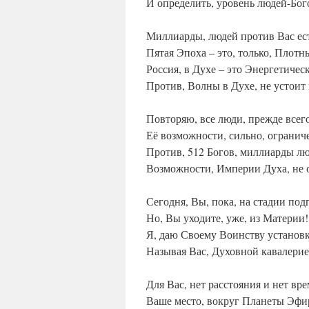
И определить, уровень людей-Бог
Миллиарды, людей против Вас ест
Пятая Эпоха – это, только, Плотн
Россия, в Духе – это Энергетичес
Против, Волны в Духе, не устоит
Повторяю, все люди, прежде всег
Её возможности, сильно, огранич
Против, 512 Богов, миллиарды лю
Возможности, Империи Духа, не 
Сегодня, Вы, пока, на стадии под
Но, Вы уходите, уже, из Материи!
Я, даю Своему Воинству установк
Называя Вас, Духовной кавалерие
Для Вас, нет расстояния и нет вр
Ваше место, вокруг Планеты Эфи