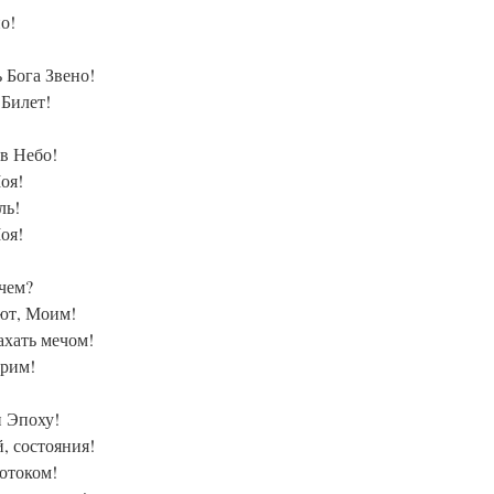
о!
 Бога Звено!
 Билет!
 в Небо!
оя!
ль!
оя!
ачем?
уют, Моим!
ахать мечом!
орим!
и Эпоху!
, состояния!
потоком!