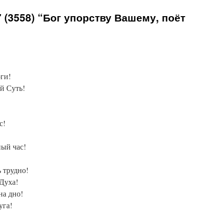
(3558) “Бог упорству Вашему, поёт
ги!
й Суть!
с!
ный час!
ь трудно!
 Духа!
на дно!
уга!