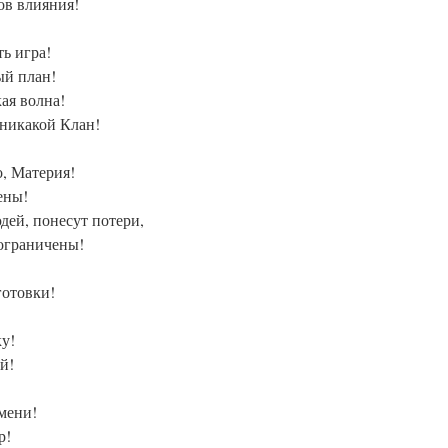
ов влияния!
ь игра!
ый план!
кая волна!
 никакой Клан!
о, Материя!
ены!
дей, понесут потери,
ограничены!
готовки!
у!
й!
емени!
р!