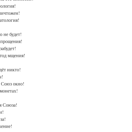
ология!
ничтожен!
атология!
 не будет!
ь прощения!
забудет!
етод мщения!
дёт никто!
ы!
в Союз окно!
 монетах!
я Союза!
и!
за!
жение!