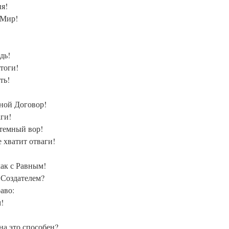
ия!
 Мир!
дь!
тоги!
ть!
ной Договор!
ги!
стемный вор!
е хватит отваги!
как с Равным!
 Создателем?
аво:
!
на это способен?