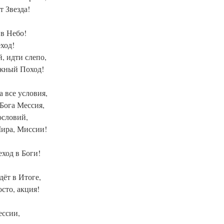
т Звезда!
 в Небо!
ход!
, идти слепо,
ожный Поход!
а все условия,
 Бога Мессия,
ословий,
Мира, Миссии!
ход в Боги!
дёт в Итоге,
осто, акция!
ессии,