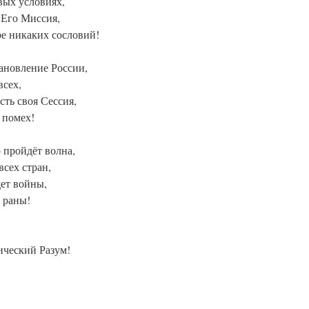
вых условиях,
 Его Миссия,
ре никаких сословий!
тановление России,
всех,
сть своя Сессия,
 помех!
о пройдёт волна,
всех стран,
дет войны,
 раны!
ческий Разум!