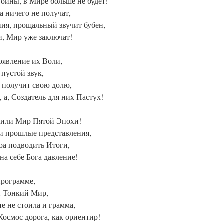
войны, в Мире больше не будет!
а ничего не получат,
ия, прощальный звучит бубен,
, Мир уже заключат!
оявление их Воли,
 пустой звук,
ь получит свою долю,
, а, Создатель для них Пастух!
 или Мир Пятой Эпохи!
ои прошлые представления,
ра подводить Итоги,
на себе Бога давление!
программе,
и Тонкий Мир,
не не стоила и грамма,
Космос дорога, как ориентир!