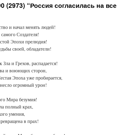
 (2973) “Россия согласилась на все
тво и начал менять людей!
 самого Создателя!
стой Эпохи прелюдия!
удьбы своей, обладатели!
Зла и Грехов, распадается!
тва и воюющих сторон,
естая Эпоха уже пробирается,
онесло огромный урон!
того Мира безумия!
ла полный крах,
кого умения,
превращена в прах!