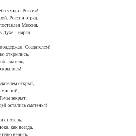
ебо уходит Россия!
шой, России отряд,
 поставлен Мессия,
 Духе – наряд!
 поддержан, Создателем!
ко открылись,
обладатель,
 скрылись!
дателем открыт,
сомнений,
Тьмы закрыт,
дей остались смятенья!
их потерь,
ка, как всегда,
ателю верить,