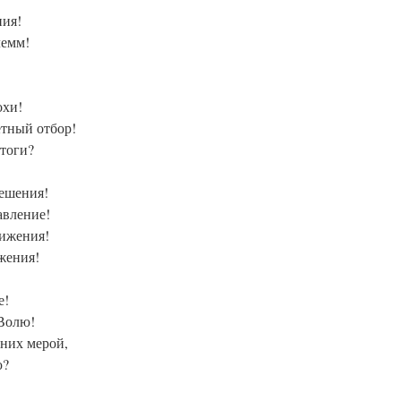
ния!
лемм!
охи!
етный отбор!
итоги?
решения!
авление!
вижения!
жения!
е!
 Волю!
 них мерой,
ю?