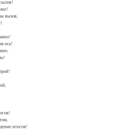
осылов!
ике!
мы вызов,
!
ажно!
я ось!
шно,
нь!
трой!
ой,
огов!
том,
едение итогов!