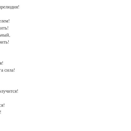
прелюдия!
елем!
ить!
ьный,
рить!
я!
а сила!
олучится!
ся!
!