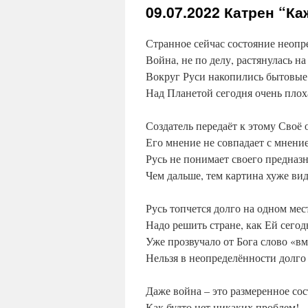
09.07.2022
Катрен “Ка
Странное сейчас состояние неопр
Война, не по делу, растянулась на
Вокруг Руси накопились бытовые
Над Планетой сегодня очень плох
Создатель передаёт к этому Своё
Его мнение не совпадает с мнени
Русь не понимает своего предназ
Чем дальше, тем картина хуже ви
Русь топчется долго на одном мес
Надо решить стране, как Ей сегод
Уже прозвучало от Бога слово «вм
Нельзя в неопределённости долго
Даже война – это размеренное сос
Как будто нет никаких проблем!