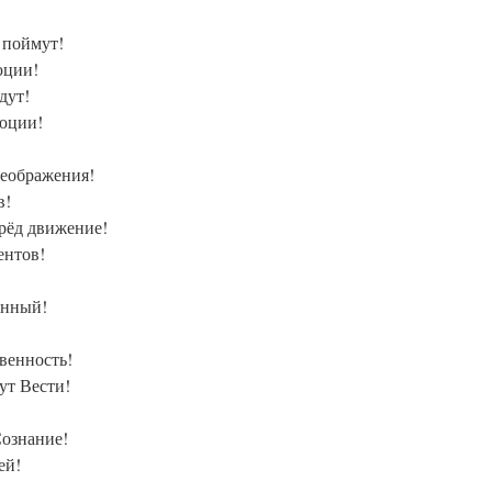
 поймут!
юции!
дут!
юции!
реображения!
в!
рёд движение!
ентов!
енный!
венность!
ут Вести!
Сознание!
ей!