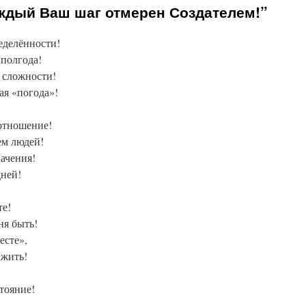
ждый Ваш шаг отмерен Создателем!”
еделённости!
 полгода!
 сложности!
ая «погода»!
 отношение!
ем людей!
начения!
дней!
те!
ня быть!
есте»,
 жить!
тояние!