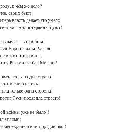
роду, в чём же дело?
жие, своих бьют!
еперь власть делает это умело!
я война – это потерянный уют!
 тяжёлая – это война!
всей Европы одна Россия!
не висит этого вина,
что у России особая Миссия!
овата только одна страна!
в этом свою власть!
ила только одна сторона!
против Руси проявила страсть!
 той войны уже не было!!
ыл апломб!
чтобы европейский порядок был!