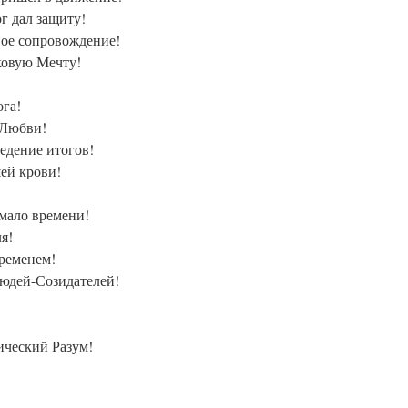
ог дал защиту!
ное сопровождение!
ковую Мечту!
ога!
 Любви!
едение итогов!
ей крови!
мало времени!
я!
бременем!
людей-Созидателей!
ческий Разум!