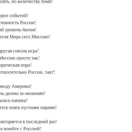
пять, по количеству бомб!
орот событий!
ховность России!
ий уровень бытия!
ителя Мира сего Миссию!
другая совсем игра!
 Мессию просто так!
орическая пора!
относительно России, такт!
поводу Америки!
ь далеко за океанами!
алась паника!
ится опять пустыми парами!
овторяется в последний раз!
не воюйте с Россией!