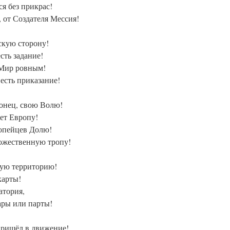
я без прикрас!
, от Создателя Мессия!
скую сторону!
сть задание!
 Мир ровным!
 есть приказание!
конец, свою Волю!
ет Европу!
ропейцев Долю!
ожественную тропу!
жую территорию!
карты!
атория,
ары или парты!
пришёл в движение!