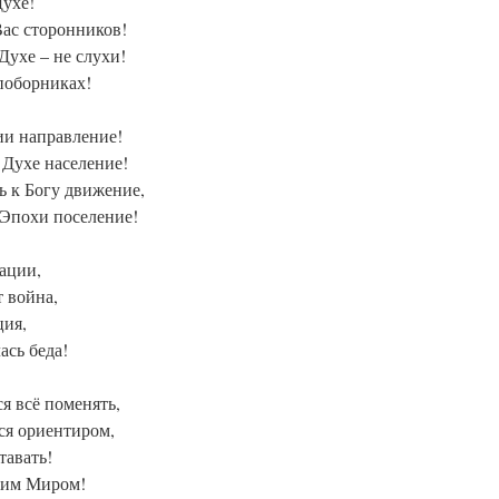
Духе!
Вас сторонников!
Духе – не слухи!
 поборниках!
ии направление!
 Духе население!
ь к Богу движение,
 Эпохи поселение!
зации,
 война,
ция,
ась беда!
я всё поменять,
ся ориентиром,
тавать!
этим Миром!