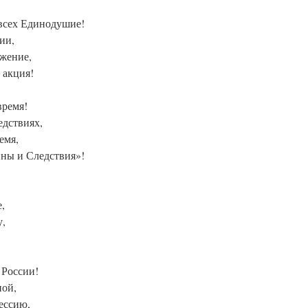
 всех Единодушие!
ии,
жение,
 акция!
время!
едствиях,
емя,
ны и Следствия»!
,
у,
 России!
ной,
ессию,