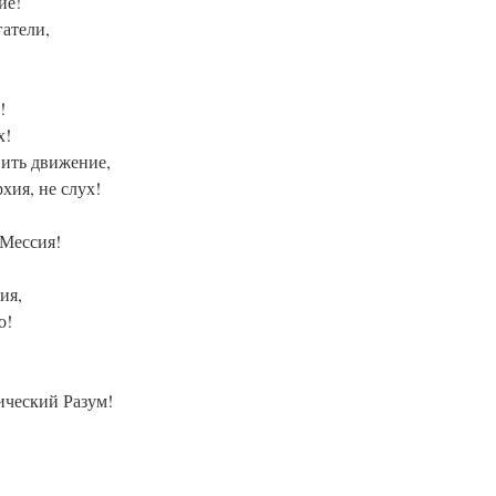
ие!
гатели,
!
х!
вить движение,
хия, не слух!
Мессия!
ия,
о!
ческий Разум!