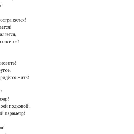
м!
остраняется!
ается!
аляется,
спасётся!
ановить!
угое,
ридётся жить!
!
аэдр!
воей подковой,
ый параметр!
я!