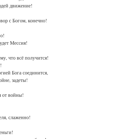
людей движение!
ор с Богом, конечно!
о!
удет Мессия!
му, что всё получится!
!
гией Бога соединится,
ойне, задеты!
 от войны!
ля, слаженно!
еньги!