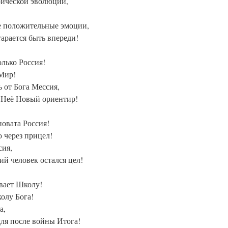
рической эволюции,
е положительные эмоции,
тарается быть впереди!
олько Россия!
 Мир!
ь от Бога Мессия,
у Неё Новый ориентир!
новата Россия!
 через прицел!
сия,
ий человек остался цел!
ывает Школу!
олу Бога!
а,
для после войны Итога!