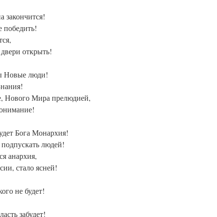
а закончится!
е победить!
тся,
 двери открыть!
ы Новые люди!
Знания!
е, Нового Мира прелюдией,
понимание!
будет Бога Монархия!
 подпускать людей!
ся анархия,
сии, стало ясней!
кого не будет!
ласть забудет!