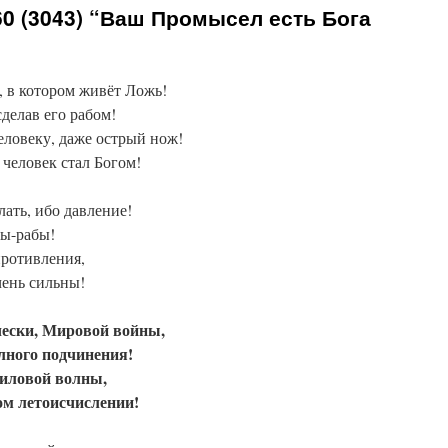
0 (3043) “Ваш Промысел есть Бога
, в котором живёт Ложь!
делав его рабом!
еловеку, даже острый нож!
 человек стал Богом!
лать, ибо давление!
ы-рабы!
противления,
чень сильны!
чески, Мировой войны,
лного подчинения!
силовой волны,
ом летоисчислении!