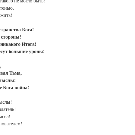
акого не могло быть!
 тенью,
 жить!
странства Бога!
 стороны!
, никакого Итога!
сут большие уроны!
,
овая Тьма,
мыслы!
е Бога война!
ыслы!
здатель!
ысел!
нователем!