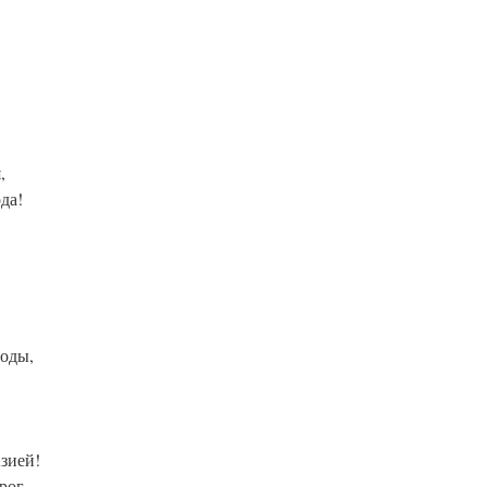
,
да!
боды,
зией!
рог,