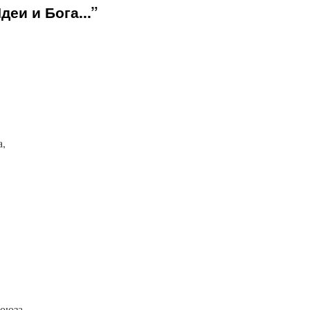
деи и Бога...”
а,
оюза,