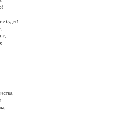
о!
не будет!
,
ит,
е!
ества,
!
ва,