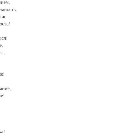
нием,
ёмность,
ние.
ость!
ысл!
е,
ел,
е!
ание,
е!
ха!