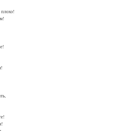
 плохо!
м!
е!
я!
ть,
те!
я!
л,