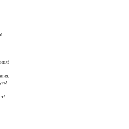
а!
ания!
ания,
уть!
ет!