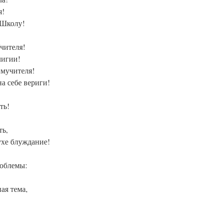
я!
 Школу!
чителя!
лигии!
 мучителя!
на себе вериги!
ть!
ть,
ухе блуждание!
облемы:
ая тема,