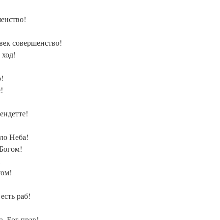
енство!
овек совершенство!
 ход!
!
!
ендетте!
ло Неба!
 Богом!
,
том!
есть раб!
а, Бог прав!