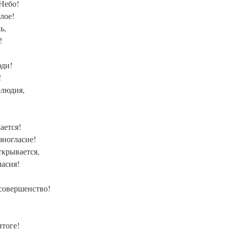
 Небо!
лое!
ь,
!
юди!
!
елюдия,
ается!
зногласие!
ткрывается,
асия!
 совершенство!
итоге!