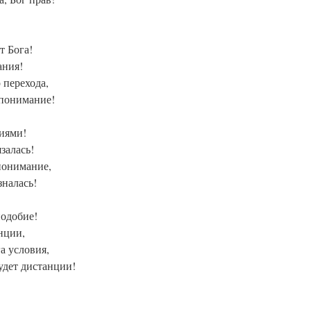
т Бога!
ания!
 перехода,
понимание!
ниями!
залась!
 понимание,
налась!
подобие!
нции,
а условия,
удет дистанции!