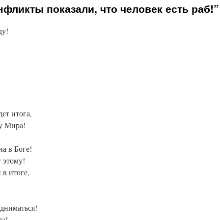
фликты показали, что человек есть раб!”
ду!
дет итога,
у Мира!
а в Боге!
 этому!
в итоге,
дниматься!
ла!