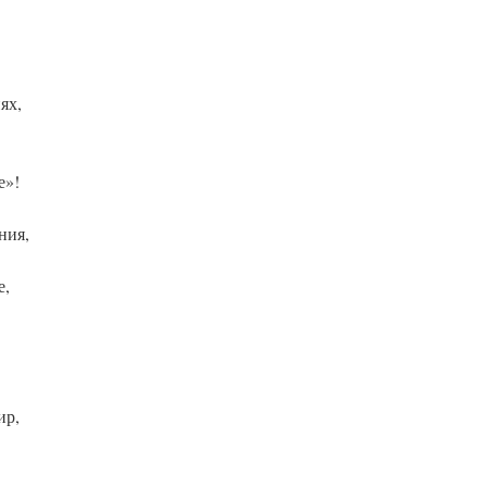
ях,
е»!
ния,
е,
ир,