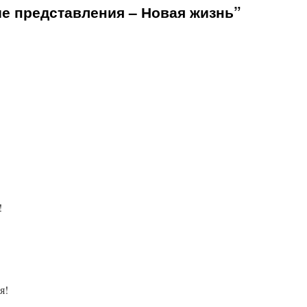
е представления – Новая жизнь”
!
!
!
я!