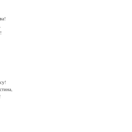
ва!
,
!
су!
стина,
!