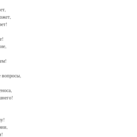
ет,
ожет,
рет!
е!
ие,
ем!
е вопросы,
еноса,
шнего!
у!
рии,
и!