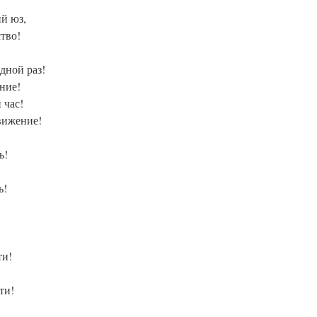
й юз,
тво!
дной раз!
ние!
 час!
вижение!
ь!
ь!
ти!
ти!