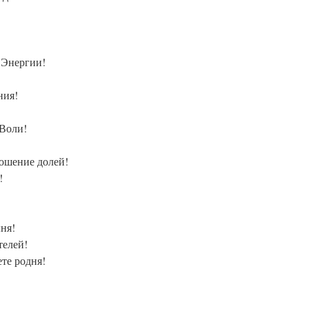
 Энергии!
ния!
 Воли!
ношение долей!
!
ня!
телей!
ете родня!