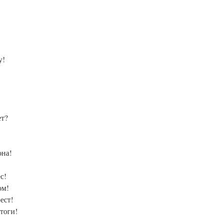
у!
ет?
она!
с!
ом!
ест!
Итоги!