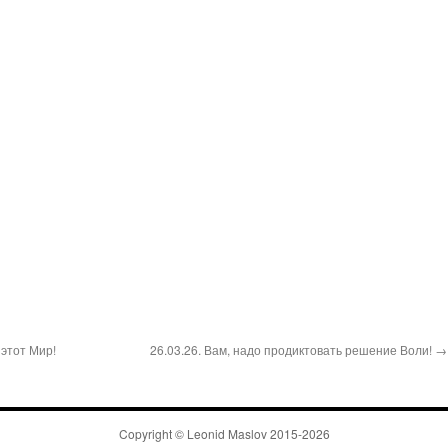
 этот Мир!
26.03.26. Вам, надо продиктовать решение Воли! →
Copyright ©
Leonid Maslov
2015-
2026