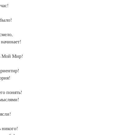
час!
 было!
смело,
 начинает!
ть Мой Мир!
ориентир!
ория!
го понять!
 мыслями!
 ясли!
 никого!