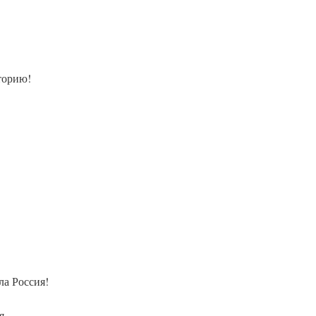
торию!
а Россия!
я,