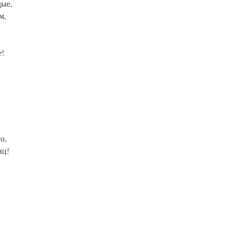
ые,
м,
е!
о,
иц!