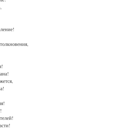
,
оление!
столкновения,
я!
ана!
жется,
а!
ля!
!
телей!
асти!