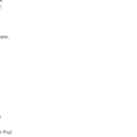
!
дии,
!
т Род!