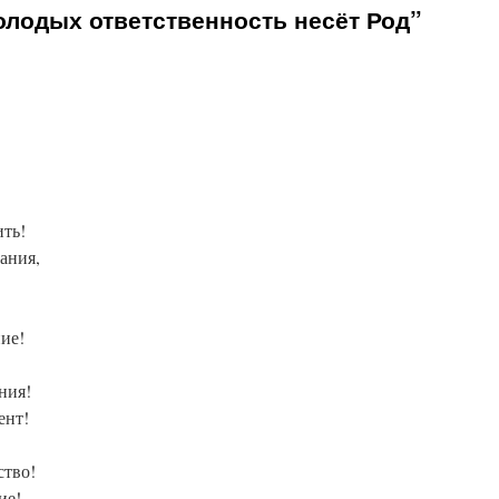
олодых ответственность несёт Род”
!
ть!
ания,
ие!
ния!
ент!
ство!
ие!