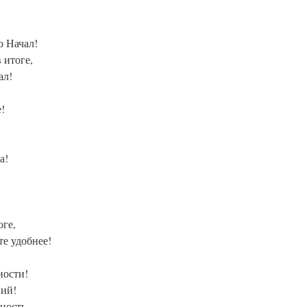
о Начал!
 итоге,
ал!
!
а!
оге,
е удобнее!
ности!
ний!
ность,