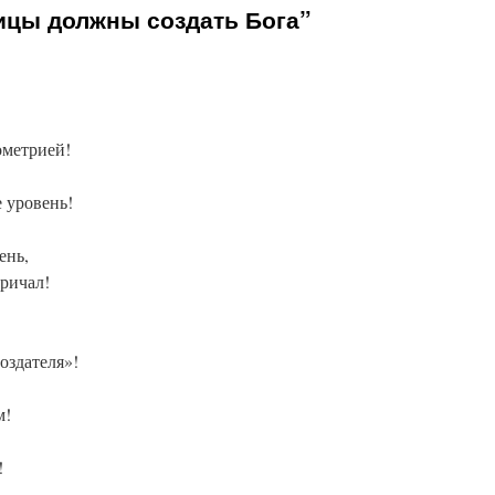
ицы должны создать Бога”
ометрией!
 уровень!
ень,
ричал!
оздателя»!
м!
!