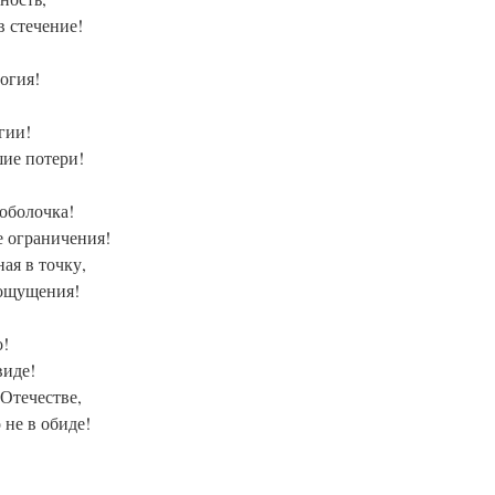
в стечение!
огия!
гии!
ие потери!
 оболочка!
е ограничения!
ая в точку,
ощущения!
о!
виде!
 Отечестве,
 не в обиде!