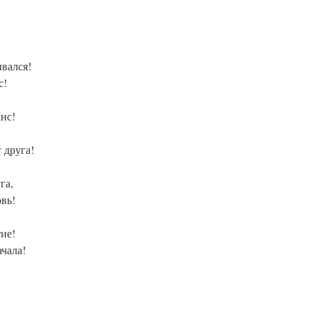
вался!
с!
нс!
 друга!
га,
вь!
ие!
ачала!