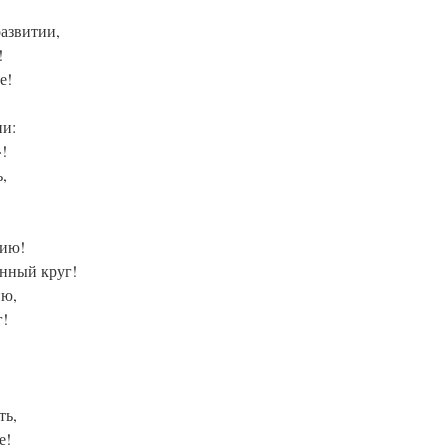
развитии,
!
е!
ни:
!
,
рию!
анный круг!
ию,
!
ть,
е!