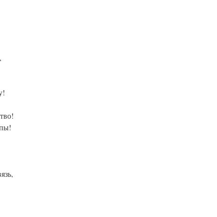
,
у!
тво!
опы!
язь,
!