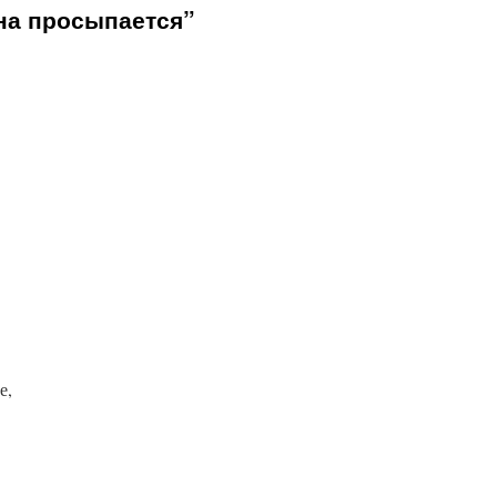
на просыпается”
е,