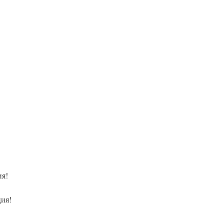
ия!
ция!