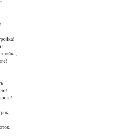
т!
!
тройка!
и!
стройка,
оге!
ть!
тно!
ность!
срок,
оток,