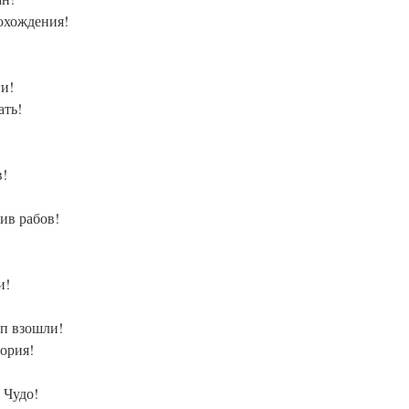
охождения!
ги!
ать!
в!
ив рабов!
и!
п взошли!
тория!
 Чудо!