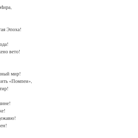
 Мира,
тая Эпоха!
ода!
ено вето!
ечный мир!
вить «Помпеи»,
тир!
шине!
же!
дежавю!
ен!