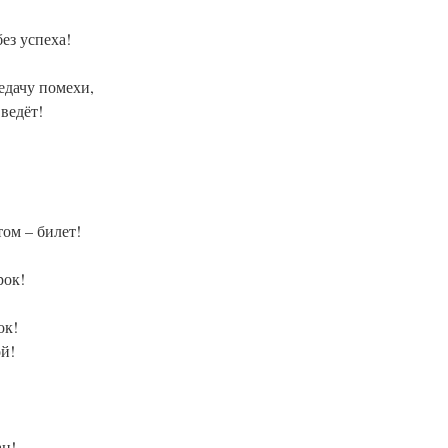
без успеха!
едачу помехи,
ведёт!
!
том – билет!
рок!
ок!
ой!
ан!