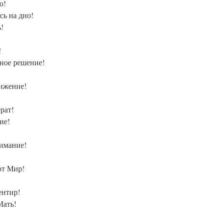
о!
сь на дно!
!
!
ное решение!
тижение!
рат!
ие!
нимание!
от Мир!
ентир!
Мать!