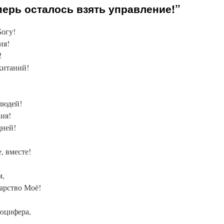
перь осталось взять управление!”
Богу!
ия!
!
китаний!
людей!
ия!
дней!
, вместе!
м,
Царство Моё!
юцифера,
!