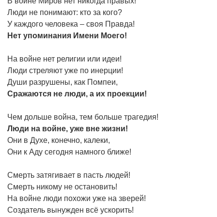
В войне Миров нет никогда правых!
Люди не понимают: кто за кого?
У каждого человека – своя Правда!
Нет
упоминания
Имени
Моего!
На войне нет религии или идеи!
Люди стреляют уже по инерции!
Души разрушены, как Помпеи,
Сражаются
не
люди,
а
их
проекции!
Чем дольше война, тем больше трагедия!
Люди
на
войне,
уже
вне
жизни!
Они в Духе, конечно, калеки,
Они к Аду сегодня намного ближе!
Смерть затягивает в пасть людей!
Смерть никому не остановить!
На войне люди похожи уже на зверей!
Создатель вынужден всё ускорить!